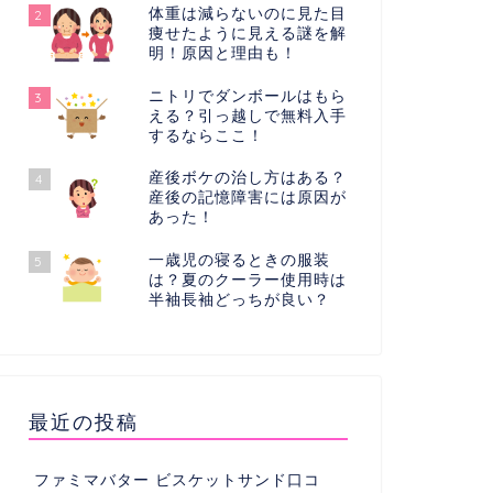
体重は減らないのに見た目
2
痩せたように見える謎を解
明！原因と理由も！
ニトリでダンボールはもら
3
える？引っ越しで無料入手
するならここ！
産後ボケの治し方はある？
4
産後の記憶障害には原因が
あった！
一歳児の寝るときの服装
5
は？夏のクーラー使用時は
半袖長袖どっちが良い？
最近の投稿
ファミマバター ビスケットサンド口コ