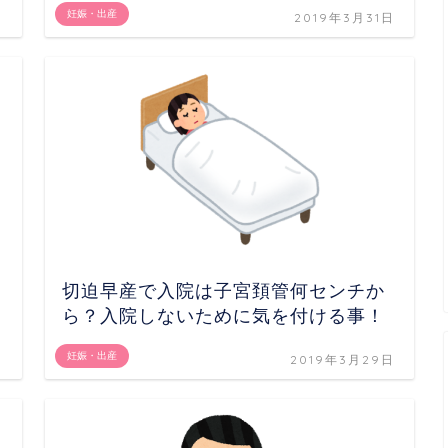
妊娠・出産
日
2019年3月31日
切迫早産で入院は子宮頚管何センチか
ら？入院しないために気を付ける事！
妊娠・出産
日
2019年3月29日